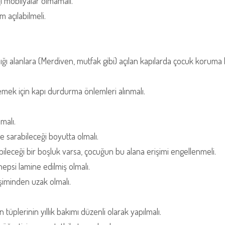
 mobilyalar olmamalı.
 açılabilmeli.
ğı alanlara (Merdiven, mutfak gibi) açılan kapılarda çocuk koruma k
lemek için kapı durdurma önlemleri alınmalı.
malı.
le sarabileceği boyutta olmalı.
ileceği bir boşluk varsa, çocuğun bu alana erişimi engellenmeli.
epsi lamine edilmiş olmalı.
işiminden uzak olmalı.
.
 tüplerinin yıllık bakımı düzenli olarak yapılmalı.