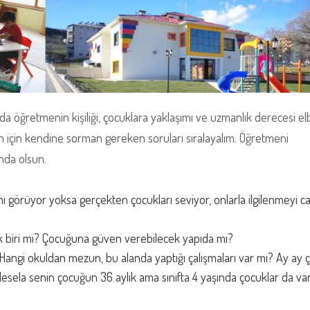
a öğretmenin kişiliği, çocuklara yaklaşımı ve uzmanlık derecesi el
 için kendine sorman gereken soruları sıralayalım. Öğretmeni
nda olsun.
ı görüyor yoksa gerçekten çocukları seviyor, onlarla ilgilenmeyi ca
ak biri mi? Çocuğuna güven verebilecek yapıda mı?
angi okuldan mezun, bu alanda yaptığı çalışmaları var mı? Ay ay 
 Mesela senin çocuğun 36 aylık ama sınıfta 4 yaşında çocuklar da var