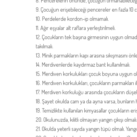
8. Pencerelerin önünde, çocuğun tırmanabileceği
9. Çocuğun erişebileceği pencereler en fazla 10 cm
10. Perdelerde kordon-ip olmamalı.
11. Ağır eşyalar alt raflara yerleştirilmeli.
12. Çocukların tek başına girmesinin uygun olmadı
takılmalı.
13. Minik parmakların kapı arasına sıkışmasını ön
14. Merdivenlerde kaydırmaz bant kullanılmalı.
15. Merdiven korkulukları çocuk boyuna uygun ol
16. Merdiven korkulukları, çocukların parmakları i
17. Merdiven korkuluğu arasında çocukların düşeb
18. Şayet okulda cam ya da ayna varsa, bunların h
19. Temizlikte kullanılan kimyasallar çocukların er
20. Okulunuzda, kilitli olmayan yangın çıkışı olmalı
21. Okulda yeterli sayıda yangın tüpü olmalı. Yangın