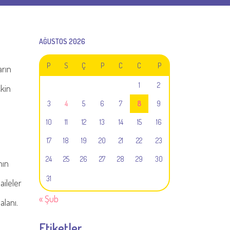
AĞUSTOS 2026
P
S
Ç
P
C
C
P
arın
1
2
kin
3
4
5
6
7
8
9
10
11
12
13
14
15
16
17
18
19
20
21
22
23
24
25
26
27
28
29
30
nın
31
aileler
« Şub
alanı.
Etiketler