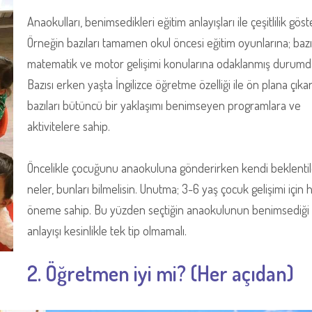
Anaokulları, benimsedikleri eğitim anlayışları ile çeşitlilik göst
Örneğin bazıları tamamen okul öncesi eğitim oyunlarına; bazıla
matematik ve motor gelişimi konularına odaklanmış durumd
Bazısı erken yaşta İngilizce öğretme özelliği ile ön plana çık
bazıları bütüncü bir yaklaşımı benimseyen programlara ve
aktivitelere sahip.
Öncelikle çocuğunu anaokuluna gönderirken kendi beklentil
neler, bunları bilmelisin. Unutma; 3-6 yaş çocuk gelişimi için 
öneme sahip. Bu yüzden seçtiğin anaokulunun benimsediği 
anlayışı kesinlikle tek tip olmamalı.
2. Öğretmen iyi mi? (Her açıdan)