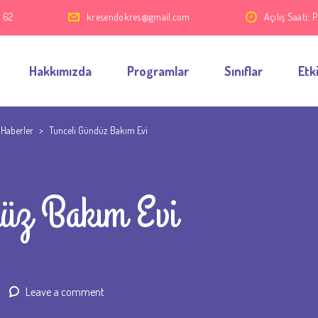
3 62
kresendokres@gmail.com
Açılış Saati:
Hakkımızda
Programlar
Sınıflar
Etki
 Haberler
>
Tunceli Gündüz Bakım Evi
düz Bakım Evi
Leave a comment