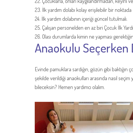
22. Çocuklarla, onları kaygılandırmadan, keyifli ve 
23. İlk yardım dolabı kolay erişilebilir bir noktada 
24. İlk yardım dolabının içeriği güncel tutulmalı.
25. Çalışan personelden en az biri Çocuk İlk Yardı
26. Olası durumlarda kimin ne yapması gerektiğini 
Anaokulu Seçerken 
Evinde pamuklara sardığın, gözün gibi baktığın ço
şekilde verildiği anaokulları arasında nasıl seçim 
bileceksin? Hemen yardımcı olalım.