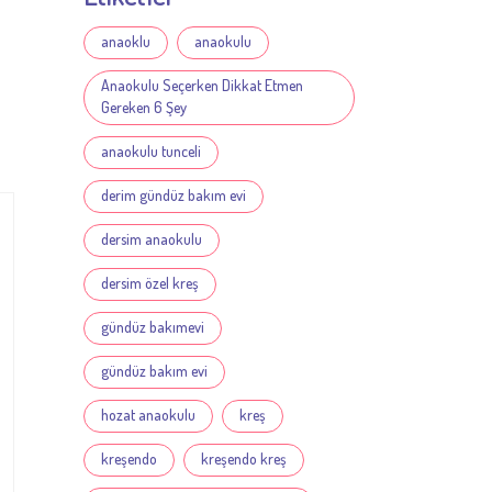
anaoklu
anaokulu
Anaokulu Seçerken Dikkat Etmen
Gereken 6 Şey
anaokulu tunceli
derim gündüz bakım evi
dersim anaokulu
dersim özel kreş
gündüz bakımevi
gündüz bakım evi
hozat anaokulu
kreş
kreşendo
kreşendo kreş