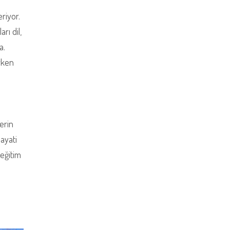
eriyor.
rı dil,
a.
arken
erin
hayati
eğitim