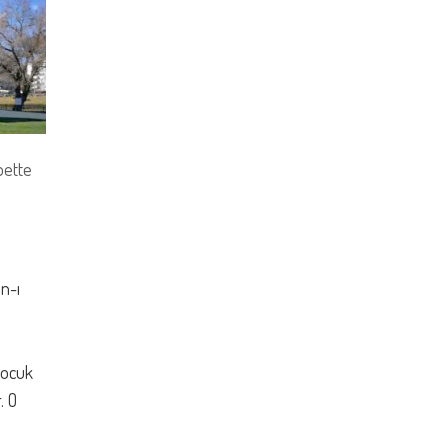
bette
n-ı
çocuk
. O