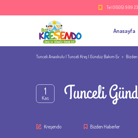
Tel:0(505) 999 2
Anasayfa
Tunceli Anaokulu | Tunceli Kreş | Gündüz Bakım Ev
>
Bizden
Tunceli Gün
1
Kas
Author
Kreşendo
Bizden Haberler