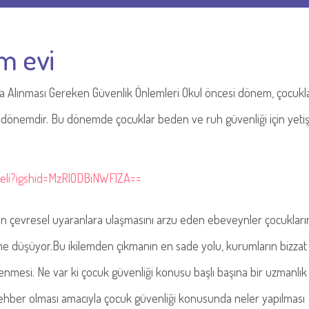
m evi
a Alınması Gereken Güvenlik Önlemleri Okul öncesi dönem, çocukl
 dönemdir. Bu dönemde çocuklar beden ve ruh güvenliği için yetiş
celi?igshid=MzRlODBiNWFlZA==
un çevresel uyaranlara ulaşmasını arzu eden ebeveynler çocukları
leme düşüyor.Bu ikilemden çıkmanın en sade yolu, kurumların bizzat 
mesi. Ne var ki çocuk güvenliği konusu başlı başına bir uzmanlık 
ber olması amacıyla çocuk güvenliği konusunda neler yapılması